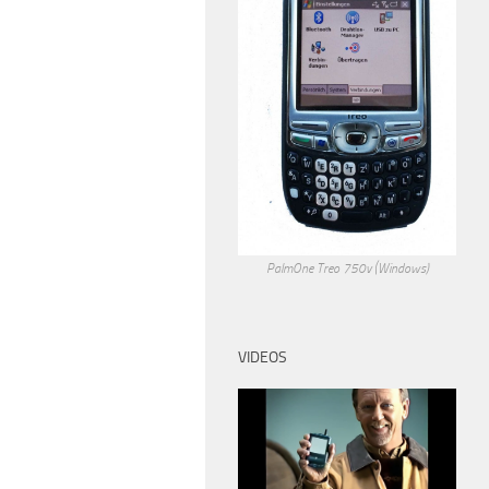
PalmOne Treo 750v (Windows)
VIDEOS