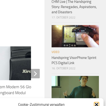
CHM Live | The Handspring
Story: Renegades, Aspirations,
and Disasters
17. OKTOBER 2022
VIDEO
Handspring VisorPhone Sprint
PCS Digital Link
16. OKTOBER 2022
com Modem 56 Global Access
Stedman’s Medical Di
ingboard Modul
VIDEO
Cookie-Zustimmung verwalten