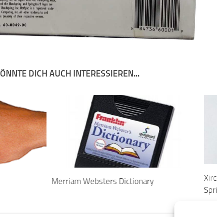
ÖNNTE DICH AUCH INTERESSIEREN...
Xir
Merriam Websters Dictionary
Spr