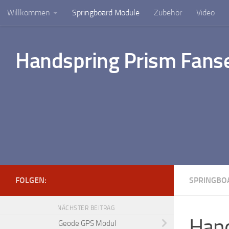
Willkommen
Springboard Module
Zubehör
Video
Unter dem Inhalt
Handspring Prism Fanse
FOLGEN:
SPRINGBO
NÄCHSTER BEITRAG
Han
Geode GPS Modul