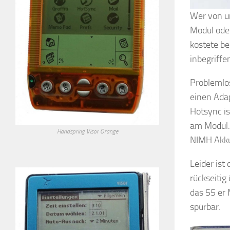
Wer von u
Modul ode
kostete be
inbegriffe
Problemlo
einen Adap
Hotsync is
am Modul.
Handspring Visor Orange
NIMH Akku
Leider ist
rückseitig
das 55 er 
spürbar.