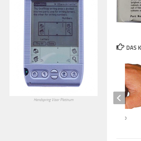
DAS K
Handspring Visor Platinum
Jetlog 24X7 Powernap