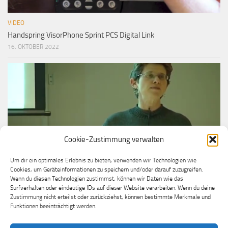
VIDEO
Handspring VisorPhone Sprint PCS Digital Link
16. OKTOBER 2022
Cookie-Zustimmung verwalten
Um dir ein optimales Erlebnis zu bieten, verwenden wir Technologien wie
Cookies, um Geräteinformationen zu speichern und/oder darauf zuzugreifen.
VIDEO
Wenn du diesen Technologien zustimmst, können wir Daten wie das
Donna Dubinsky, Chairman, Handspring/Palm
Surfverhalten oder eindeutige IDs auf dieser Website verarbeiten. Wenn du deine
Zustimmung nicht erteilst oder zurückziehst, können bestimmte Merkmale und
16. OKTOBER 2022
Funktionen beeinträchtigt werden.