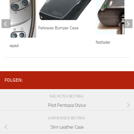
Fellowes Bumper Case
Notlader
ay Gamepad
FOLGEN:
NÄCHSTER BEITRAG
Pilot Pentopia Stylus
VORHERIGER BEITRAG
Slim Leather Case