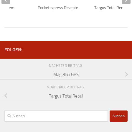
g Modem
Pocketexpress Rezepte
Targus Total Recall
FOLGEN:
NÄCHSTER BEITRAG
Magellan GPS
VORHERIGER BEITRAG
Targus Total Recall
Suchen
nach: