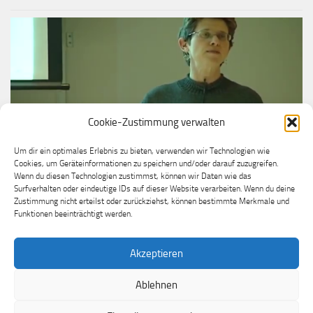
Cookie-Zustimmung verwalten
Um dir ein optimales Erlebnis zu bieten, verwenden wir Technologien wie
Cookies, um Geräteinformationen zu speichern und/oder darauf zuzugreifen.
VIDEO
Wenn du diesen Technologien zustimmst, können wir Daten wie das
Donna Dubinsky, Chairman, Handspring/Palm
Surfverhalten oder eindeutige IDs auf dieser Website verarbeiten. Wenn du deine
Zustimmung nicht erteilst oder zurückziehst, können bestimmte Merkmale und
16. OKTOBER 2022
Funktionen beeinträchtigt werden.
Akzeptieren
Ablehnen