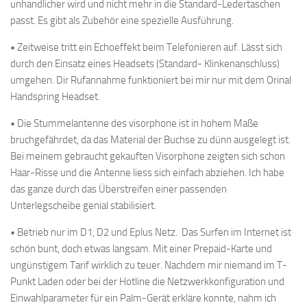
unhandlicher wird und nicht mehr in die Standard-Ledertaschen
passt. Es gibt als Zubehör eine spezielle Ausführung.
• Zeitweise tritt ein Echoeffekt beim Telefonieren auf. Lässt sich
durch den Einsatz eines Headsets (Standard- Klinkenanschluss)
umgehen. Dir Rufannahme funktioniert bei mir nur mit dem Orinal
Handspring Headset.
• Die Stummelantenne des visorphone ist in hohem Maße
bruchgefährdet, da das Material der Buchse zu dünn ausgelegt ist.
Bei meinem gebraucht gekauften Visorphone zeigten sich schon
Haar-Risse und die Antenne liess sich einfach abziehen. Ich habe
das ganze durch das Überstreifen einer passenden
Unterlegscheibe genial stabilisiert.
• Betrieb nur im D1, D2 und Eplus Netz. Das Surfen im Internet ist
schön bunt, doch etwas langsam. Mit einer Prepaid-Karte und
ungünstigem Tarif wirklich zu teuer. Nachdem mir niemand im T-
Punkt Laden oder bei der Hotline die Netzwerkkonfiguration und
Einwahlparameter für ein Palm-Gerät erkläre konnte, nahm ich