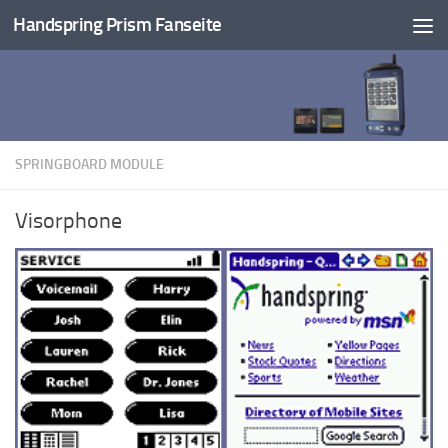
Handspring Prism Fanseite
Unter dem Inhalt
SPRINGBOARD MODULE
Visorphone