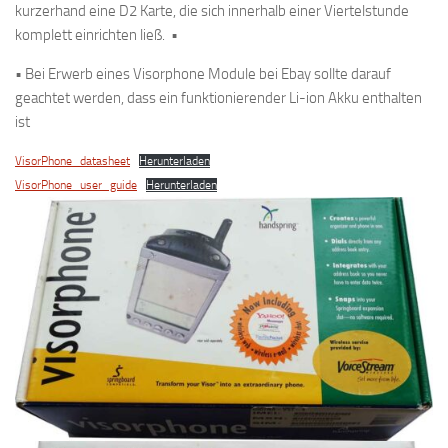
kurzerhand eine D2 Karte, die sich innerhalb einer Viertelstunde
komplett einrichten ließ. •
• Bei Erwerb eines Visorphone Module bei Ebay sollte darauf
geachtet werden, dass ein funktionierender Li-ion Akku enthalten
ist
VisorPhone_datasheet
Herunterladen
VisorPhone_user_guide
Herunterladen