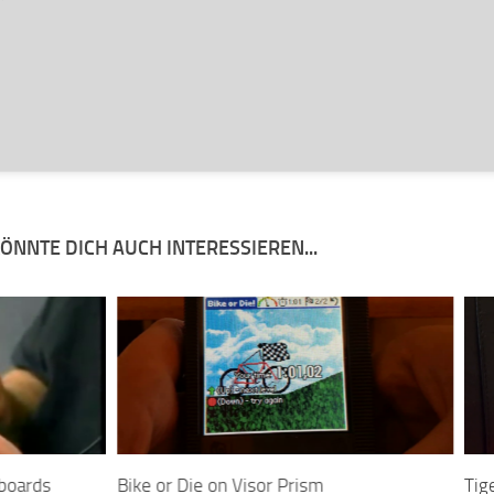
ÖNNTE DICH AUCH INTERESSIEREN...
boards
Bike or Die on Visor Prism
Tig