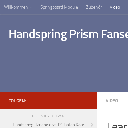
Willkommen
Springboard Module
Zubehör
Video
Unter dem Inhalt
Handspring Prism Fanse
FOLGEN:
VIDEO
NÄCHSTER BEITRAG
Tear
Handspring Handheld vs. PC laptop Race