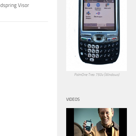
dspring Visor
Digitizer Repair
PalmOne Treo 750v (Windows)
VIDEOS