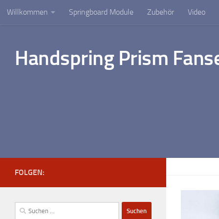
Willkommen
Springboard Module
Zubehör
Video
Unter dem Inhalt
Handspring Prism Fanse
FOLGEN:
Suchen
nach: