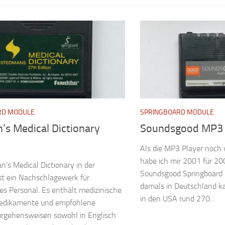
RD MODULE
SPRINGBOARD MODULE
’s Medical Dictionary
Soundsgood MP3
Als die MP3 Player noch 
habe ich mir 2001 für 2
’s Medical Dictionary in der
Soundsgood Springboard 
ist ein Nachschlagewerk für
damals in Deutschland k
es Personal. Es enthält medizinische
in den USA rund 270...
 Medikamente und empfohlene
orgehensweisen sowohl in Englisch