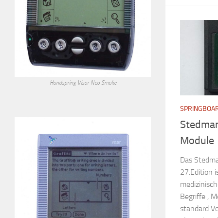
Handspring Visor Neo Smoke
SPRINGBOA
Stedman
Module
Das Stedman
27.Edition 
medizinisch
Begriffe ,
standard V