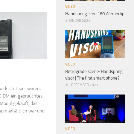
VIDEO
Handspring Treo 180 Werbeclip
1. JANUAR 2024
VIDEO
Retrograde scene: Handspring
visor | The first smart phone?
19. DEZEMBER 2023
wirklich teuer waren,
00 DM ein gebrauchtes
Modul gekauft, das
aum erhältlich war und
VIDEO