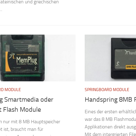
 lateinischen und griechischen
..
RD MODULE
SPRINGBOARD MODULE
 Smartmedia oder
Handspring 8MB 
 Flash Module
Eines der ersten erhältl
war das 8 MB Flashmodul
m nur mit 8 MB Hauptspeicher
Applikationen direkt aus
t ist, braucht man für
Mit dem intergrierten Fi