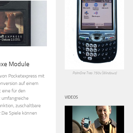
uxe Module
PalmOne Treo 750v (Windows)
 von Pocketexpress mit
enversion auf einem
 eine für den
VIDEOS
z umfangreiche
unktion, zuschaltbare
.Die Spiele können