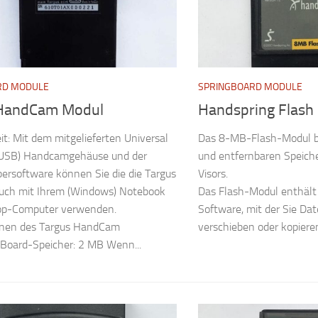
RD MODULE
SPRINGBOARD MODULE
 HandCam Modul
Handspring Flas
t: Mit dem mitgelieferten Universal
Das 8-MB-Flash-Modul bi
 (USB) Handcamgehäuse und der
und entfernbaren Speiche
ersoftware können Sie die die Targus
Visors.
ch mit Ihrem (Windows) Notebook
Das Flash-Modul enthält 
op-Computer verwenden.
Software, mit der Sie Dat
ionen des Targus HandCam
verschieben oder kopiere
Board-Speicher: 2 MB Wenn...