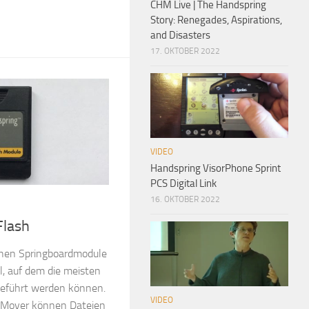
CHM Live | The Handspring
Story: Renegades, Aspirations,
and Disasters
17. OKTOBER 2022
VIDEO
Handspring VisorPhone Sprint
PCS Digital Link
16. OKTOBER 2022
Flash
ichen Springboardmodule
, auf dem die meisten
geführt werden können.
VIDEO
leMover können Dateien