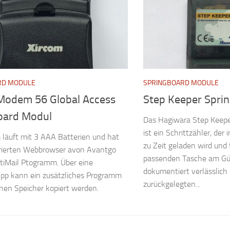
RD MODULE
SPRINGBOARD MODULE
Modem 56 Global Access
Step Keeper Spri
oard Modul
Das Hagiwara Step Keepe
ist ein Schrittzähler, der
läuft mit 3 AAA Batterien und hat
zu Zeit geladen wird und t
grierten Webbrowser avon Avantgo
passenden Tasche am Gür
tiMail Ptogramm. Über eine
dokumentiert verlässlich 
App kann ein zusätzliches Programm
zurückgelegten...
rnen Speicher kopiert werden.