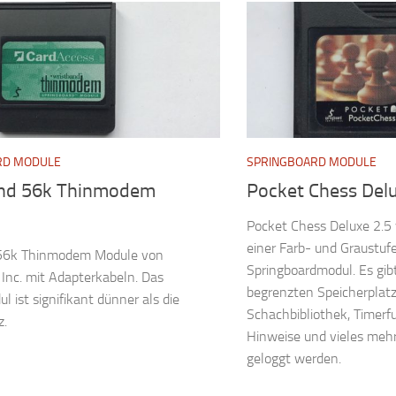
RD MODULE
SPRINGBOARD MODULE
nd 56k Thinmodem
Pocket Chess Del
Pocket Chess Deluxe 2.5
einer Farb- und Graustuf
56k Thinmodem Module von
Springboardmodul. Es gibt
Inc. mit Adapterkabeln. Das
begrenzten Speicherplat
ist signifikant dünner als die
Schachbibliothek, Timerf
z.
Hinweise und vieles mehr
geloggt werden.