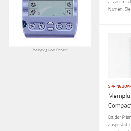
als auch in
Namen. Sie.
Handspring Visor Platinum
SPRINGBOA
Memplug
Compact
Da der Pris
ausgestatte