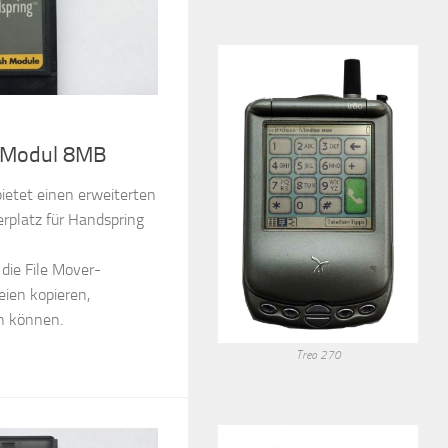
h Modul 8MB
etet einen erweiterten
rplatz für Handspring
die File Mover-
eien kopieren,
n können.
Treo 270