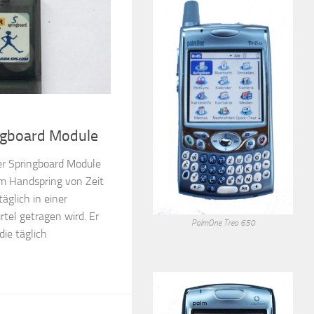
ngboard Module
r Springboard Module
 im Handspring von Zeit
äglich in einer
tel getragen wird. Er
PalmOne Treo 650
die täglich