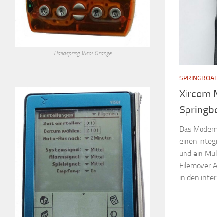
Handspring Visor Orange
SPRINGBOA
Xircom 
Springb
Das Modem 
einen inte
und ein Mul
Filemover 
in den inte