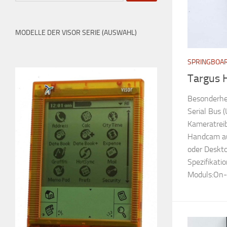
MODELLE DER VISOR SERIE (AUSWAHL)
SPRINGBOA
Targus
Besonderhei
Serial Bus
Kameratreib
Handcam au
oder Deskt
Spezifikat
Moduls:On-