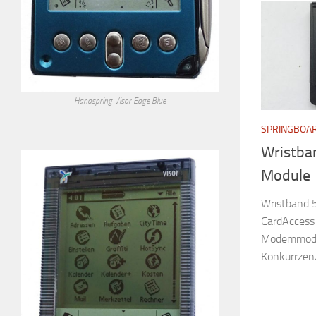
Handspring Visor Edge Blue
SPRINGBOA
Wristba
Module
Wristband 
CardAccess 
Modemmodul 
Konkurrzen