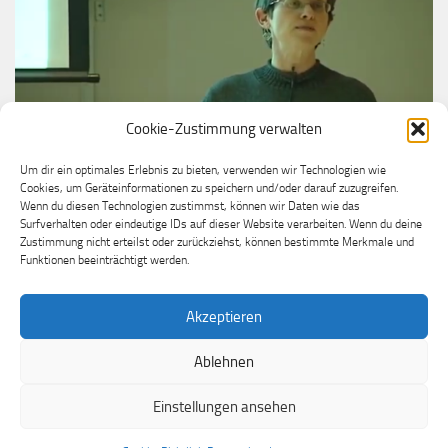
Cookie-Zustimmung verwalten
Um dir ein optimales Erlebnis zu bieten, verwenden wir Technologien wie
Cookies, um Geräteinformationen zu speichern und/oder darauf zuzugreifen.
VIDEO
Wenn du diesen Technologien zustimmst, können wir Daten wie das
Donna Dubinsky, Chairman, Handspring/Palm
Surfverhalten oder eindeutige IDs auf dieser Website verarbeiten. Wenn du deine
Zustimmung nicht erteilst oder zurückziehst, können bestimmte Merkmale und
16. OKTOBER 2022
Funktionen beeinträchtigt werden.
Akzeptieren
Ablehnen
Einstellungen ansehen
Handspring Prism Fanseite © 2026. Alle Rechte vorbehalten.