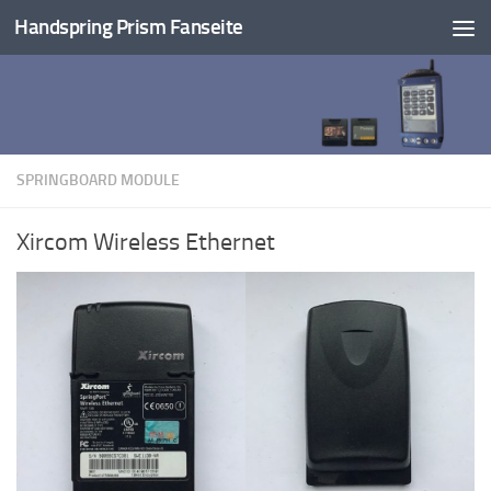
Handspring Prism Fanseite
Unter dem Inhalt
SPRINGBOARD MODULE
Xircom Wireless Ethernet