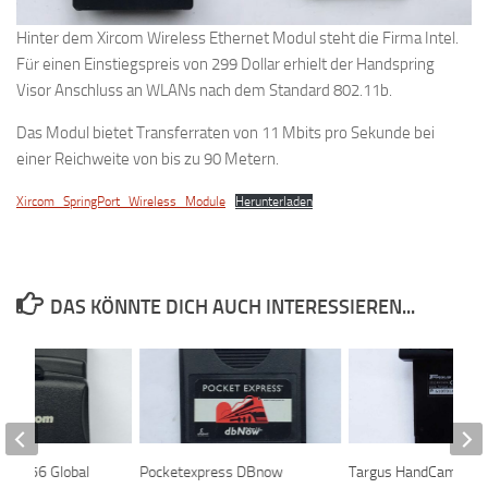
Hinter dem Xircom Wireless Ethernet Modul steht die Firma Intel.
Für einen Einstiegspreis von 299 Dollar erhielt der Handspring
Visor Anschluss an WLANs nach dem Standard 802.11b.
Das Modul bietet Transferraten von 11 Mbits pro Sekunde bei
einer Reichweite von bis zu 90 Metern.
Xircom_SpringPort_Wireless_Module
Herunterladen
DAS KÖNNTE DICH AUCH INTERESSIEREN...
dem 56 Global
Pocketexpress DBnow
Targus HandCam Mod